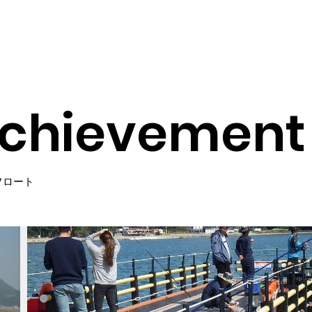
私たちの強み
事業実績
商品の特徴
素材別比較
参考
chievement
フロート