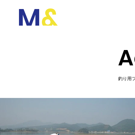
M
&
TOP
私たちについて
F
A
​釣り用