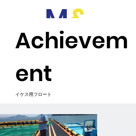
M
&
Achievem
お問い合わせ
F
ent
イケス用フロート